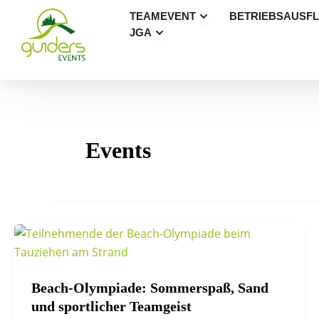
Zum
Öffne Teamevent
TEAMEVENT
BETRIEBSAUSF
Inhalt
Öffne JGA
JGA
springen
Events
Beach-Olympiade: Sommerspaß, Sand
und sportlicher Teamgeist