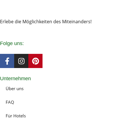
Erlebe die Möglichkeiten des Miteinanders!
Folge uns:
F
I
P
a
n
i
c
s
n
e
t
t
Unternehmen
b
a
e
Über uns
o
g
r
o
r
e
FAQ
k
a
s
-
m
t
Für Hotels
f