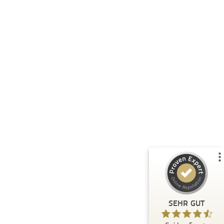
Kundenbewertungen und Erfahrungen zu
Guiders Events
%
96
SEHR GUT
Empfehlungen auf
ProvenExpert.com
5,00
/
4,66
23
Bewertungen auf ProvenExpert.com
Blick aufs ProvenExpert-Profil werfen
SEHR GUT
F.
5,00